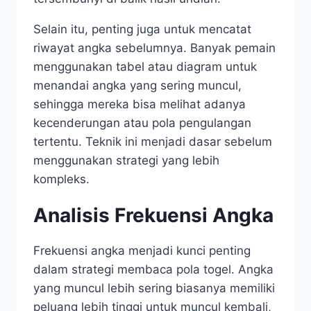
Selain itu, penting juga untuk mencatat
riwayat angka sebelumnya. Banyak pemain
menggunakan tabel atau diagram untuk
menandai angka yang sering muncul,
sehingga mereka bisa melihat adanya
kecenderungan atau pola pengulangan
tertentu. Teknik ini menjadi dasar sebelum
menggunakan strategi yang lebih
kompleks.
Analisis Frekuensi Angka
Frekuensi angka menjadi kunci penting
dalam strategi membaca pola togel. Angka
yang muncul lebih sering biasanya memiliki
peluang lebih tinggi untuk muncul kembali,