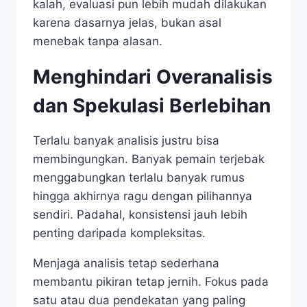
kalah, evaluasi pun lebih mudah dilakukan
karena dasarnya jelas, bukan asal
menebak tanpa alasan.
Menghindari Overanalisis
dan Spekulasi Berlebihan
Terlalu banyak analisis justru bisa
membingungkan. Banyak pemain terjebak
menggabungkan terlalu banyak rumus
hingga akhirnya ragu dengan pilihannya
sendiri. Padahal, konsistensi jauh lebih
penting daripada kompleksitas.
Menjaga analisis tetap sederhana
membantu pikiran tetap jernih. Fokus pada
satu atau dua pendekatan yang paling