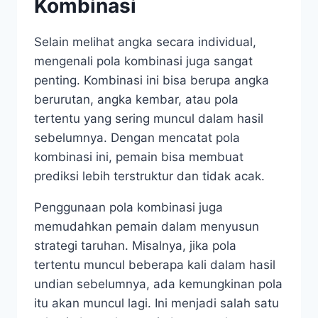
Kombinasi
Selain melihat angka secara individual,
mengenali pola kombinasi juga sangat
penting. Kombinasi ini bisa berupa angka
berurutan, angka kembar, atau pola
tertentu yang sering muncul dalam hasil
sebelumnya. Dengan mencatat pola
kombinasi ini, pemain bisa membuat
prediksi lebih terstruktur dan tidak acak.
Penggunaan pola kombinasi juga
memudahkan pemain dalam menyusun
strategi taruhan. Misalnya, jika pola
tertentu muncul beberapa kali dalam hasil
undian sebelumnya, ada kemungkinan pola
itu akan muncul lagi. Ini menjadi salah satu