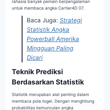
rahasia banyak pemain berpengalaman
untuk membaca angka Cartier4D 07.
Baca Juga:
Strategi
Statistik Angka
Powerball Amerika
Mingguan Paling
Dicari
Teknik Prediksi
Berdasarkan Statistik
Statistik merupakan alat penting dalam
membaca pola togel. Dengan menghitung
probabilitas kemunculan angka