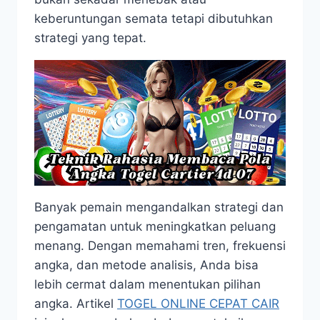
keberuntungan semata tetapi dibutuhkan
strategi yang tepat.
Banyak pemain mengandalkan strategi dan
pengamatan untuk meningkatkan peluang
menang. Dengan memahami tren, frekuensi
angka, dan metode analisis, Anda bisa
lebih cermat dalam menentukan pilihan
angka. Artikel
TOGEL ONLINE CEPAT CAIR