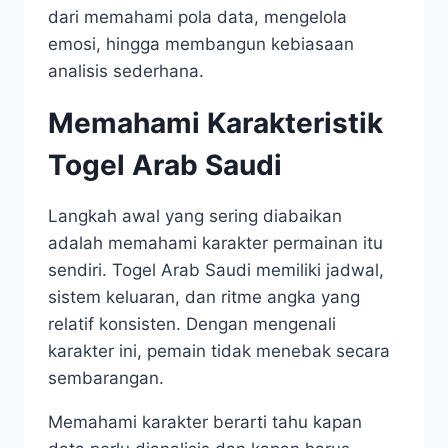
dari memahami pola data, mengelola
emosi, hingga membangun kebiasaan
analisis sederhana.
Memahami Karakteristik
Togel Arab Saudi
Langkah awal yang sering diabaikan
adalah memahami karakter permainan itu
sendiri. Togel Arab Saudi memiliki jadwal,
sistem keluaran, dan ritme angka yang
relatif konsisten. Dengan mengenali
karakter ini, pemain tidak menebak secara
sembarangan.
Memahami karakter berarti tahu kapan