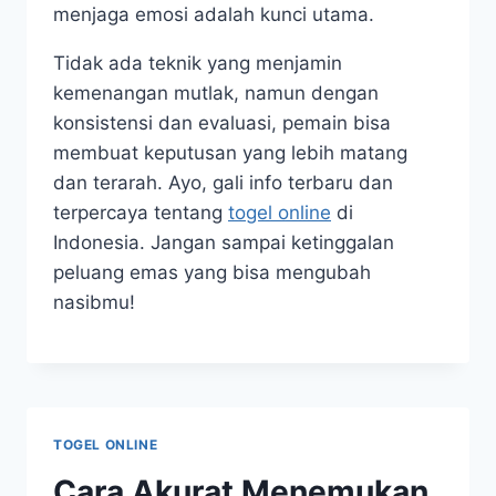
menjaga emosi adalah kunci utama.
Tidak ada teknik yang menjamin
kemenangan mutlak, namun dengan
konsistensi dan evaluasi, pemain bisa
membuat keputusan yang lebih matang
dan terarah. Ayo, gali info terbaru dan
terpercaya tentang
togel online
di
Indonesia. Jangan sampai ketinggalan
peluang emas yang bisa mengubah
nasibmu!
TOGEL ONLINE
Cara Akurat Menemukan