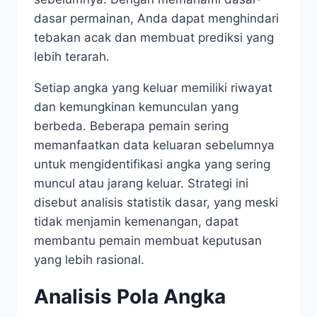
dasar permainan, Anda dapat menghindari
tebakan acak dan membuat prediksi yang
lebih terarah.
Setiap angka yang keluar memiliki riwayat
dan kemungkinan kemunculan yang
berbeda. Beberapa pemain sering
memanfaatkan data keluaran sebelumnya
untuk mengidentifikasi angka yang sering
muncul atau jarang keluar. Strategi ini
disebut analisis statistik dasar, yang meski
tidak menjamin kemenangan, dapat
membantu pemain membuat keputusan
yang lebih rasional.
Analisis Pola Angka