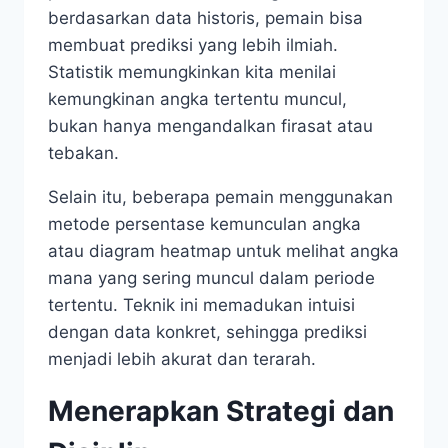
berdasarkan data historis, pemain bisa
membuat prediksi yang lebih ilmiah.
Statistik memungkinkan kita menilai
kemungkinan angka tertentu muncul,
bukan hanya mengandalkan firasat atau
tebakan.
Selain itu, beberapa pemain menggunakan
metode persentase kemunculan angka
atau diagram heatmap untuk melihat angka
mana yang sering muncul dalam periode
tertentu. Teknik ini memadukan intuisi
dengan data konkret, sehingga prediksi
menjadi lebih akurat dan terarah.
Menerapkan Strategi dan