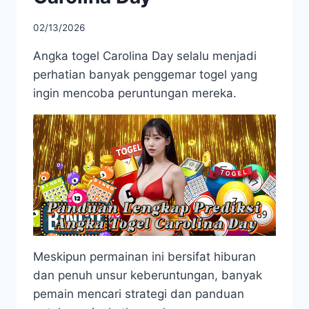
02/13/2026
Angka togel Carolina Day selalu menjadi
perhatian banyak penggemar togel yang
ingin mencoba peruntungan mereka.
Meskipun permainan ini bersifat hiburan
dan penuh unsur keberuntungan, banyak
pemain mencari strategi dan panduan