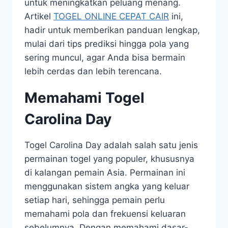
untuk meningkatkan peluang menang.
Artikel
TOGEL ONLINE CEPAT CAIR
ini,
hadir untuk memberikan panduan lengkap,
mulai dari tips prediksi hingga pola yang
sering muncul, agar Anda bisa bermain
lebih cerdas dan lebih terencana.
Memahami Togel
Carolina Day
Togel Carolina Day adalah salah satu jenis
permainan togel yang populer, khususnya
di kalangan pemain Asia. Permainan ini
menggunakan sistem angka yang keluar
setiap hari, sehingga pemain perlu
memahami pola dan frekuensi keluaran
sebelumnya. Dengan memahami dasar-