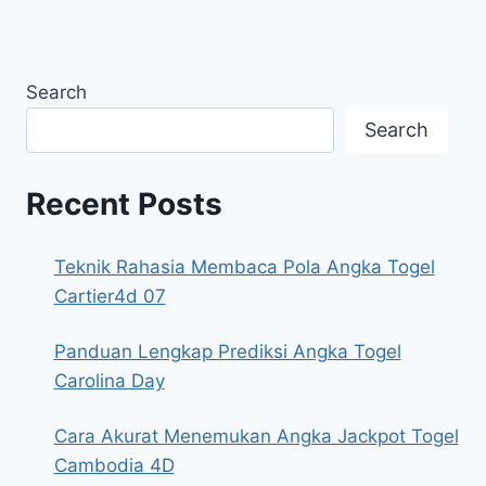
Search
Search
Recent Posts
Teknik Rahasia Membaca Pola Angka Togel
Cartier4d 07
Panduan Lengkap Prediksi Angka Togel
Carolina Day
Cara Akurat Menemukan Angka Jackpot Togel
Cambodia 4D