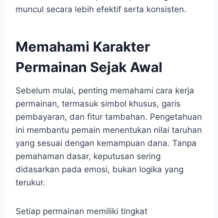
muncul secara lebih efektif serta konsisten.
Memahami Karakter
Permainan Sejak Awal
Sebelum mulai, penting memahami cara kerja
permainan, termasuk simbol khusus, garis
pembayaran, dan fitur tambahan. Pengetahuan
ini membantu pemain menentukan nilai taruhan
yang sesuai dengan kemampuan dana. Tanpa
pemahaman dasar, keputusan sering
didasarkan pada emosi, bukan logika yang
terukur.
Setiap permainan memiliki tingkat