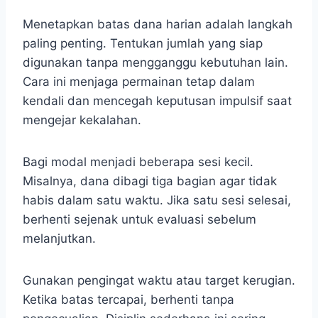
Menetapkan batas dana harian adalah langkah
paling penting. Tentukan jumlah yang siap
digunakan tanpa mengganggu kebutuhan lain.
Cara ini menjaga permainan tetap dalam
kendali dan mencegah keputusan impulsif saat
mengejar kekalahan.
Bagi modal menjadi beberapa sesi kecil.
Misalnya, dana dibagi tiga bagian agar tidak
habis dalam satu waktu. Jika satu sesi selesai,
berhenti sejenak untuk evaluasi sebelum
melanjutkan.
Gunakan pengingat waktu atau target kerugian.
Ketika batas tercapai, berhenti tanpa