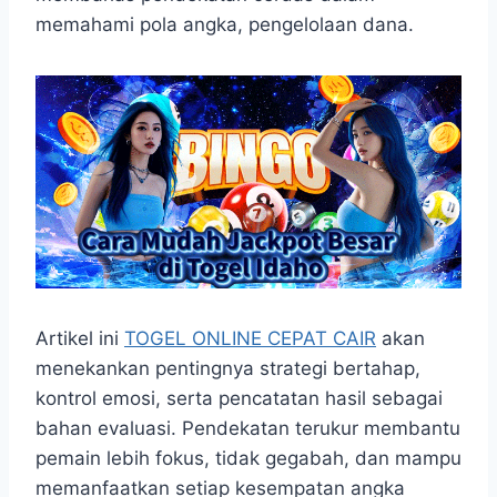
s
b
e
g
e
e
memahami pola angka, pengelolaan dana.
A
o
n
r
p
o
g
a
p
k
e
m
r
Artikel ini
TOGEL ONLINE CEPAT CAIR
akan
menekankan pentingnya strategi bertahap,
kontrol emosi, serta pencatatan hasil sebagai
bahan evaluasi. Pendekatan terukur membantu
pemain lebih fokus, tidak gegabah, dan mampu
memanfaatkan setiap kesempatan angka