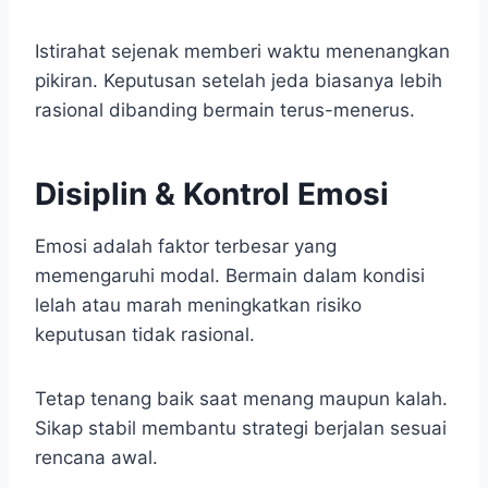
Istirahat sejenak memberi waktu menenangkan
pikiran. Keputusan setelah jeda biasanya lebih
rasional dibanding bermain terus-menerus.
Disiplin & Kontrol Emosi
Emosi adalah faktor terbesar yang
memengaruhi modal. Bermain dalam kondisi
lelah atau marah meningkatkan risiko
keputusan tidak rasional.
Tetap tenang baik saat menang maupun kalah.
Sikap stabil membantu strategi berjalan sesuai
rencana awal.