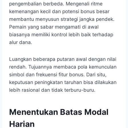
pengembalian berbeda. Mengenali ritme
kemenangan kecil dan potensi bonus besar
membantu menyusun strategi jangka pendek.
Pemain yang sabar mengamati di awal
biasanya memiliki kontrol lebih baik terhadap
alur dana.
Luangkan beberapa putaran awal dengan nilai
rendah. Tujuannya membaca pola kemunculan
simbol dan frekuensi fitur bonus. Dari situ,
keputusan peningkatan taruhan bisa dilakukan
lebih rasional dan tidak terburu-buru.
Menentukan Batas Modal
Harian