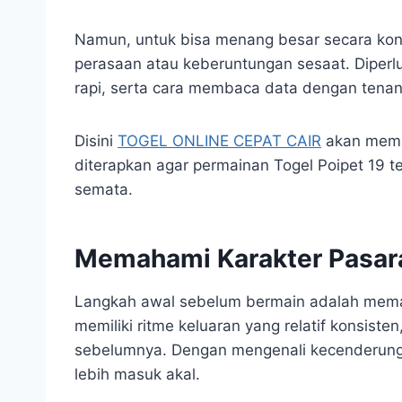
Namun, untuk bisa menang besar secara kon
perasaan atau keberuntungan sesaat. Dipe
rapi, serta cara membaca data dengan tenan
Disini
TOGEL ONLINE CEPAT CAIR
akan memba
diterapkan agar permainan Togel Poipet 19 te
semata.
Memahami Karakter Pasara
Langkah awal sebelum bermain adalah memaha
memiliki ritme keluaran yang relatif konsist
sebelumnya. Dengan mengenali kecenderung
lebih masuk akal.