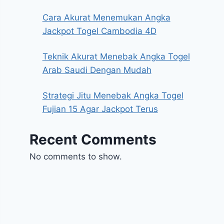
Cara Akurat Menemukan Angka
Jackpot Togel Cambodia 4D
Teknik Akurat Menebak Angka Togel
Arab Saudi Dengan Mudah
Strategi Jitu Menebak Angka Togel
Fujian 15 Agar Jackpot Terus
Recent Comments
No comments to show.