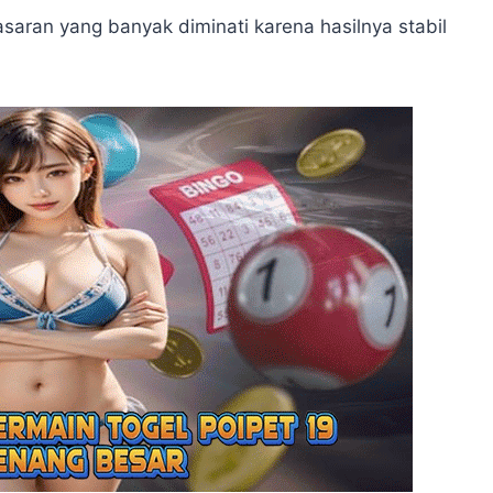
asaran yang banyak diminati karena hasilnya stabil