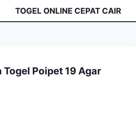
TOGEL ONLINE CEPAT CAIR
n Togel Poipet 19 Agar