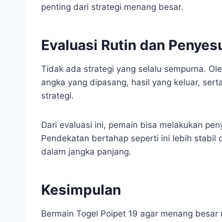
penting dari strategi menang besar.
Evaluasi Rutin dan Penyesu
Tidak ada strategi yang selalu sempurna. Oleh
angka yang dipasang, hasil yang keluar, sert
strategi.
Dari evaluasi ini, pemain bisa melakukan pe
Pendekatan bertahap seperti ini lebih sta
dalam jangka panjang.
Kesimpulan
Bermain Togel Poipet 19 agar menang besar