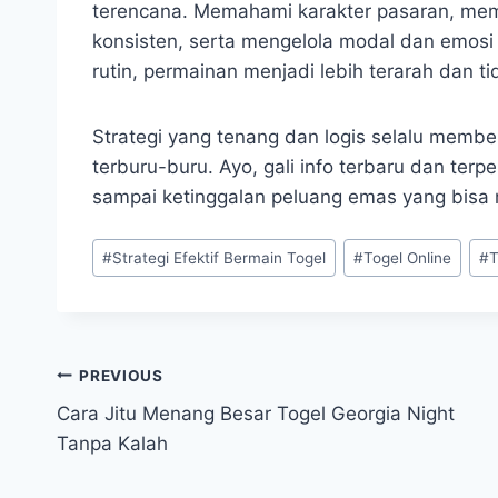
terencana. Memahami karakter pasaran, mem
konsisten, serta mengelola modal dan emosi 
rutin, permainan menjadi lebih terarah dan
Strategi yang tenang dan logis selalu membe
terburu-buru. Ayo, gali info terbaru dan ter
sampai ketinggalan peluang emas yang bis
Post
#
Strategi Efektif Bermain Togel
#
Togel Online
#
Tags:
Post
PREVIOUS
Cara Jitu Menang Besar Togel Georgia Night
navigation
Tanpa Kalah