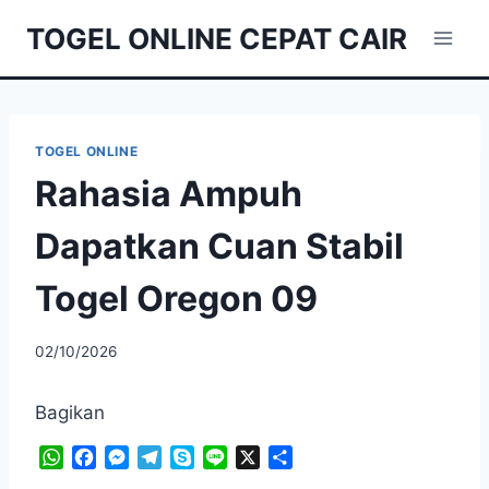
Skip
TOGEL ONLINE CEPAT CAIR
to
content
TOGEL ONLINE
Rahasia Ampuh
Dapatkan Cuan Stabil
Togel Oregon 09
02/10/2026
Bagikan
W
F
M
T
S
L
X
S
h
a
e
e
k
i
h