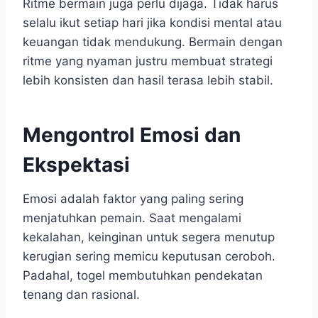
Ritme bermain juga perlu dijaga. Tidak harus
selalu ikut setiap hari jika kondisi mental atau
keuangan tidak mendukung. Bermain dengan
ritme yang nyaman justru membuat strategi
lebih konsisten dan hasil terasa lebih stabil.
Mengontrol Emosi dan
Ekspektasi
Emosi adalah faktor yang paling sering
menjatuhkan pemain. Saat mengalami
kekalahan, keinginan untuk segera menutup
kerugian sering memicu keputusan ceroboh.
Padahal, togel membutuhkan pendekatan
tenang dan rasional.