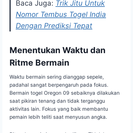
Baca Juga:
Trik Jitu Untuk
Nomor Tembus Togel India
Dengan Prediksi Tepat
Menentukan Waktu dan
Ritme Bermain
Waktu bermain sering dianggap sepele,
padahal sangat berpengaruh pada fokus.
Bermain togel Oregon 09 sebaiknya dilakukan
saat pikiran tenang dan tidak terganggu
aktivitas lain. Fokus yang baik membantu
pemain lebih teliti saat menyusun angka.