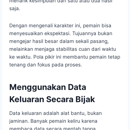
menarik kesimpulan dari satu atau dua hasil
saja.
Dengan mengenali karakter ini, pemain bisa
menyesuaikan ekspektasi. Tujuannya bukan
mengejar hasil besar dalam sekali pasang,
melainkan menjaga stabilitas cuan dari waktu
ke waktu. Pola pikir ini membantu pemain tetap
tenang dan fokus pada proses.
Menggunakan Data
Keluaran Secara Bijak
Data keluaran adalah alat bantu, bukan
jaminan. Banyak pemain keliru karena
membaca data secara mentah tanpa