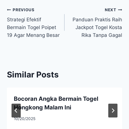
Post
PREVIOUS
NEXT
Strategi Efektif
Panduan Praktis Raih
navigation
Bermain Togel Poipet
Jackpot Togel Kosta
19 Agar Menang Besar
Rika Tanpa Gagal
Similar Posts
Bocoran Angka Bermain Togel
Hongkong Malam Ini
10/20/2025