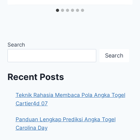
Search
Search
Recent Posts
Teknik Rahasia Membaca Pola Angka Togel
Cartier4d 07
Panduan Lengkap Prediksi Angka Togel
Carolina Day