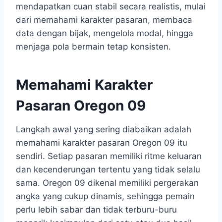
mendapatkan cuan stabil secara realistis, mulai
dari memahami karakter pasaran, membaca
data dengan bijak, mengelola modal, hingga
menjaga pola bermain tetap konsisten.
Memahami Karakter
Pasaran Oregon 09
Langkah awal yang sering diabaikan adalah
memahami karakter pasaran Oregon 09 itu
sendiri. Setiap pasaran memiliki ritme keluaran
dan kecenderungan tertentu yang tidak selalu
sama. Oregon 09 dikenal memiliki pergerakan
angka yang cukup dinamis, sehingga pemain
perlu lebih sabar dan tidak terburu-buru