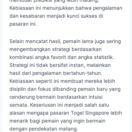
membuat prediksi yang lebih matang.
Kebiasaan ini menunjukkan bahwa pengalaman
dan kesabaran menjadi kunci sukses di
pasaran ini.
Selain mencatat hasil, pemain lama juga sering
mengembangkan strategi berdasarkan
kombinasi angka favorit dan angka statistik.
Strategi ini tidak bersifat instan, melainkan
hasil dari pengalaman bertahun-tahun.
Kebiasaan seperti ini membuat mereka lebih
disiplin dan fokus dibanding pemain baru yang
cenderung bermain berdasarkan intuisi
semata. Keseriusan ini menjadi salah satu
alasan mengapa pasaran Togel Singapore lebih
menarik bagi pemain yang ingin bermain
dengan pendekatan matang.