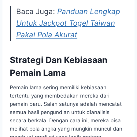
Baca Juga:
Panduan Lengkap
Untuk Jackpot Togel Taiwan
Pakai Pola Akurat
Strategi Dan Kebiasaan
Pemain Lama
Pemain lama sering memiliki kebiasaan
tertentu yang membedakan mereka dari
pemain baru. Salah satunya adalah mencatat
semua hasil pengundian untuk dianalisis
secara berkala. Dengan cara ini, mereka bisa
melihat pola angka yang mungkin muncul dan