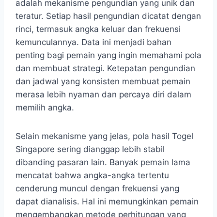
adalah mekanisme pengundian yang unik dan
teratur. Setiap hasil pengundian dicatat dengan
rinci, termasuk angka keluar dan frekuensi
kemunculannya. Data ini menjadi bahan
penting bagi pemain yang ingin memahami pola
dan membuat strategi. Ketepatan pengundian
dan jadwal yang konsisten membuat pemain
merasa lebih nyaman dan percaya diri dalam
memilih angka.
Selain mekanisme yang jelas, pola hasil Togel
Singapore sering dianggap lebih stabil
dibanding pasaran lain. Banyak pemain lama
mencatat bahwa angka-angka tertentu
cenderung muncul dengan frekuensi yang
dapat dianalisis. Hal ini memungkinkan pemain
mengembangkan metode perhitungan yang