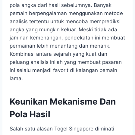
pola angka dari hasil sebelumnya. Banyak
pemain berpengalaman menggunakan metode
analisis tertentu untuk mencoba memprediksi
angka yang mungkin keluar. Meski tidak ada
jaminan kemenangan, pendekatan ini membuat
permainan lebih menantang dan menarik.
Kombinasi antara sejarah yang kuat dan
peluang analisis inilah yang membuat pasaran
ini selalu menjadi favorit di kalangan pemain
lama.
Keunikan Mekanisme Dan
Pola Hasil
Salah satu alasan Togel Singapore diminati