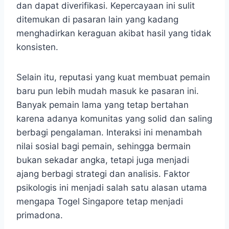
dan dapat diverifikasi. Kepercayaan ini sulit
ditemukan di pasaran lain yang kadang
menghadirkan keraguan akibat hasil yang tidak
konsisten.
Selain itu, reputasi yang kuat membuat pemain
baru pun lebih mudah masuk ke pasaran ini.
Banyak pemain lama yang tetap bertahan
karena adanya komunitas yang solid dan saling
berbagi pengalaman. Interaksi ini menambah
nilai sosial bagi pemain, sehingga bermain
bukan sekadar angka, tetapi juga menjadi
ajang berbagi strategi dan analisis. Faktor
psikologis ini menjadi salah satu alasan utama
mengapa Togel Singapore tetap menjadi
primadona.