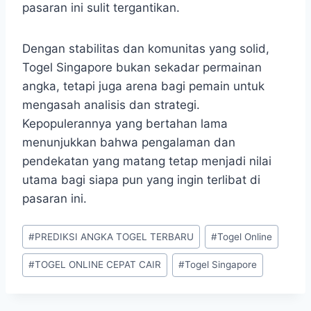
pasaran ini sulit tergantikan.
Dengan stabilitas dan komunitas yang solid,
Togel Singapore bukan sekadar permainan
angka, tetapi juga arena bagi pemain untuk
mengasah analisis dan strategi.
Kepopulerannya yang bertahan lama
menunjukkan bahwa pengalaman dan
pendekatan yang matang tetap menjadi nilai
utama bagi siapa pun yang ingin terlibat di
pasaran ini.
Post
#
PREDIKSI ANGKA TOGEL TERBARU
#
Togel Online
Tags:
#
TOGEL ONLINE CEPAT CAIR
#
Togel Singapore