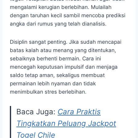
mengalami kerugian berlebihan. Mulailah
dengan taruhan kecil sambil mencoba prediksi
angka dari rumus yang telah dianalisis.
Disiplin sangat penting. Jika sudah mencapai
batas kalah atau menang yang ditentukan,
sebaiknya berhenti bermain. Cara ini
mencegah keputusan impulsif dan menjaga
saldo tetap aman, sekaligus membuat
permainan lebih nyaman dan tidak
menimbulkan stres berlebihan.
Baca Juga:
Cara Praktis
Tingkatkan Peluang Jackpot
Togel Chile