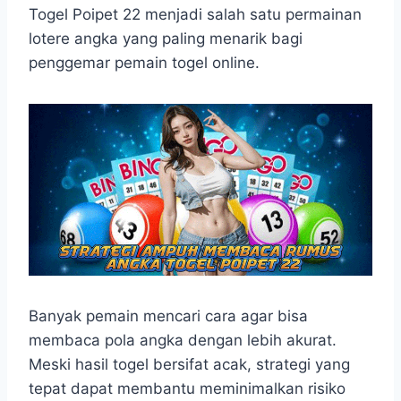
a
c
s
l
y
n
a
Togel Poipet 22 menjadi salah satu permainan
t
e
s
e
p
e
r
lotere angka yang paling menarik bagi
s
b
e
g
e
e
penggemar pemain togel online.
A
o
n
r
p
o
g
a
p
k
e
m
r
Banyak pemain mencari cara agar bisa
membaca pola angka dengan lebih akurat.
Meski hasil togel bersifat acak, strategi yang
tepat dapat membantu meminimalkan risiko