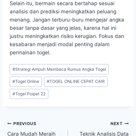
Selain itu, bermain secara bertahap sesuai
analisis dan prediksi meningkatkan peluang
menang. Jangan terburu-buru mengejar angka
besar tanpa dasar yang jelas, karena hal ini
justru meningkatkan risiko kerugian. Fokus dan
kesabaran menjadi modal penting dalam
permainan togel.
Post
#
Strategi Ampuh Membaca Rumus Angka Togel
Tags:
#
Togel Online
#
TOGEL ONLINE CEPAT CAIR
#
Togel Poipet 22
Post
PREVIOUS
NEXT
Cara Mudah Meraih
Teknik Analisis Data