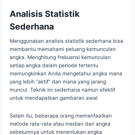
Analisis Statistik
Sederhana
Menggunakan analisis statistik sederhana bisa
membantu memahami peluang kemunculan
angka. Menghitung frekuensi kemunculan
setiap angka dalam periode tertentu
memungkinkan Anda mengetahui angka mana
yang lebih “aktif” dan mana yang jarang
muncul. Teknik ini sederhana namun efektif
untuk mendapatkan gambaran awal.
Selain itu, beberapa orang memanfaatkan
metode rata-rata atau median dari angka
sebelumnya untuk menentukan angka