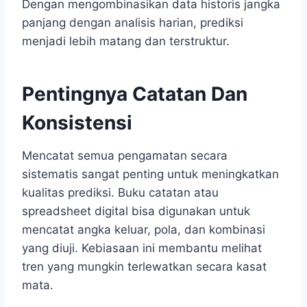
Dengan mengombinasikan data historis jangka
panjang dengan analisis harian, prediksi
menjadi lebih matang dan terstruktur.
Pentingnya Catatan Dan
Konsistensi
Mencatat semua pengamatan secara
sistematis sangat penting untuk meningkatkan
kualitas prediksi. Buku catatan atau
spreadsheet digital bisa digunakan untuk
mencatat angka keluar, pola, dan kombinasi
yang diuji. Kebiasaan ini membantu melihat
tren yang mungkin terlewatkan secara kasat
mata.