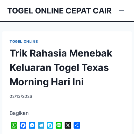
Skip
TOGEL ONLINE CEPAT CAIR
to
content
TOGEL ONLINE
Trik Rahasia Menebak
Keluaran Togel Texas
Morning Hari Ini
02/13/2026
Bagikan
W
F
M
T
S
L
X
S
h
a
e
e
k
i
h