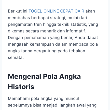
Berikut ini
TOGEL ONLINE CEPAT CAIR
akan
membahas berbagai strategi, mulai dari
pengamatan tren hingga teknik statistik, yang
dikemas secara menarik dan informatif.
Dengan pemahaman yang benar, Anda dapat
mengasah kemampuan dalam membaca pola
angka tanpa bergantung pada tebakan
semata.
Mengenal Pola Angka
Historis
Memahami pola angka yang muncul
sebelumnya bisa menjadi langkah awal yang