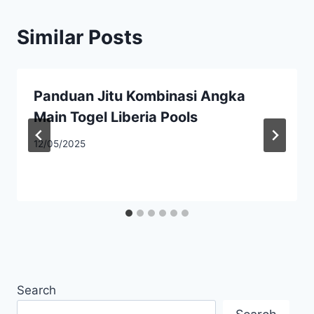
Similar Posts
Panduan Jitu Kombinasi Angka
Main Togel Liberia Pools
12/05/2025
Search