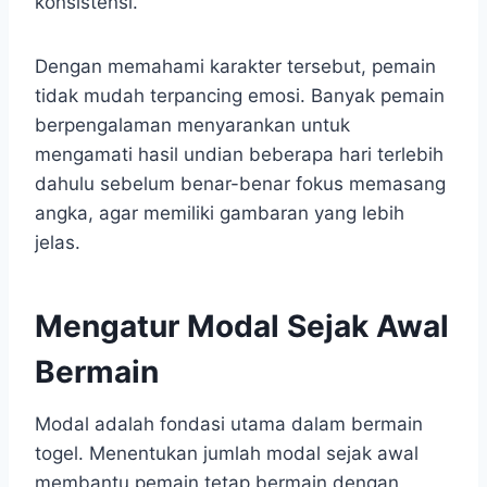
konsistensi.
Dengan memahami karakter tersebut, pemain
tidak mudah terpancing emosi. Banyak pemain
berpengalaman menyarankan untuk
mengamati hasil undian beberapa hari terlebih
dahulu sebelum benar-benar fokus memasang
angka, agar memiliki gambaran yang lebih
jelas.
Mengatur Modal Sejak Awal
Bermain
Modal adalah fondasi utama dalam bermain
togel. Menentukan jumlah modal sejak awal
membantu pemain tetap bermain dengan