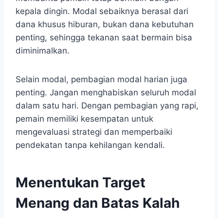
kepala dingin. Modal sebaiknya berasal dari
dana khusus hiburan, bukan dana kebutuhan
penting, sehingga tekanan saat bermain bisa
diminimalkan.
Selain modal, pembagian modal harian juga
penting. Jangan menghabiskan seluruh modal
dalam satu hari. Dengan pembagian yang rapi,
pemain memiliki kesempatan untuk
mengevaluasi strategi dan memperbaiki
pendekatan tanpa kehilangan kendali.
Menentukan Target
Menang dan Batas Kalah