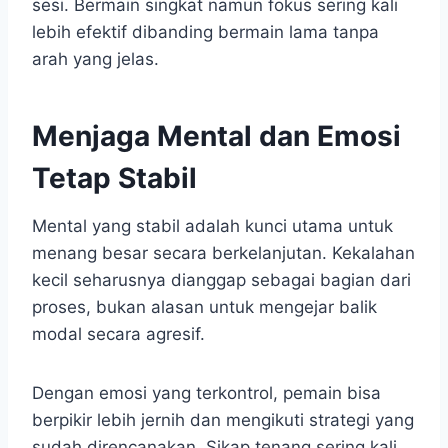
sesi. Bermain singkat namun fokus sering kali
lebih efektif dibanding bermain lama tanpa
arah yang jelas.
Menjaga Mental dan Emosi
Tetap Stabil
Mental yang stabil adalah kunci utama untuk
menang besar secara berkelanjutan. Kekalahan
kecil seharusnya dianggap sebagai bagian dari
proses, bukan alasan untuk mengejar balik
modal secara agresif.
Dengan emosi yang terkontrol, pemain bisa
berpikir lebih jernih dan mengikuti strategi yang
sudah direncanakan. Sikap tenang sering kali