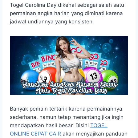
a
c
s
l
y
n
a
Togel Carolina Day dikenal sebagai salah satu
t
e
s
e
p
e
r
permainan angka harian yang diminati karena
s
b
e
g
e
e
jadwal undiannya yang konsisten.
A
o
n
r
p
o
g
a
p
k
e
m
r
Banyak pemain tertarik karena permainannya
sederhana, namun tetap menantang jika ingin
mendapatkan hasil besar. Disini
TOGEL
ONLINE CEPAT CAIR
akan menyajikan panduan