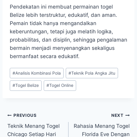
Pendekatan ini membuat permainan togel
Belize lebih terstruktur, edukatif, dan aman.
Pemain tidak hanya mengandalkan
keberuntungan, tetapi juga melatih logika,
probabilitas, dan disiplin, sehingga pengalaman
bermain menjadi menyenangkan sekaligus
bermanfaat secara edukatif.
Post
#
Analisis Kombinasi Pola
#
Teknik Pola Angka Jitu
Tags:
#
Togel Belize
#
Togel Online
Post
PREVIOUS
NEXT
Teknik Menang Togel
Rahasia Menang Togel
navigation
Chicago Setiap Hari
Florida Eve Dengan