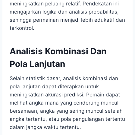
meningkatkan peluang relatif. Pendekatan ini
mengajarkan logika dan analisis probabilitas,
sehingga permainan menjadi lebih edukatif dan
terkontrol.
Analisis Kombinasi Dan
Pola Lanjutan
Selain statistik dasar, analisis kombinasi dan
pola lanjutan dapat diterapkan untuk
meningkatkan akurasi prediksi. Pemain dapat
melihat angka mana yang cenderung muncul
bersamaan, angka yang sering muncul setelah
angka tertentu, atau pola pengulangan tertentu
dalam jangka waktu tertentu.