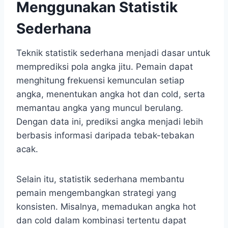
Menggunakan Statistik
Sederhana
Teknik statistik sederhana menjadi dasar untuk
memprediksi pola angka jitu. Pemain dapat
menghitung frekuensi kemunculan setiap
angka, menentukan angka hot dan cold, serta
memantau angka yang muncul berulang.
Dengan data ini, prediksi angka menjadi lebih
berbasis informasi daripada tebak-tebakan
acak.
Selain itu, statistik sederhana membantu
pemain mengembangkan strategi yang
konsisten. Misalnya, memadukan angka hot
dan cold dalam kombinasi tertentu dapat