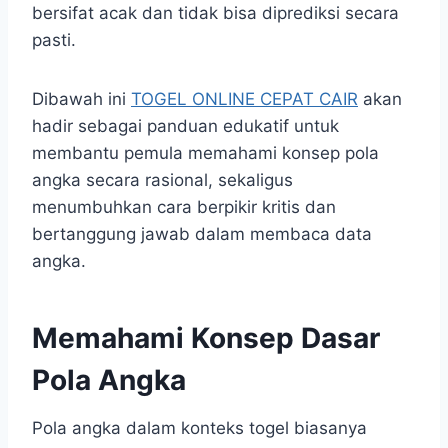
bersifat acak dan tidak bisa diprediksi secara
pasti.
Dibawah ini
TOGEL ONLINE CEPAT CAIR
akan
hadir sebagai panduan edukatif untuk
membantu pemula memahami konsep pola
angka secara rasional, sekaligus
menumbuhkan cara berpikir kritis dan
bertanggung jawab dalam membaca data
angka.
Memahami Konsep Dasar
Pola Angka
Pola angka dalam konteks togel biasanya