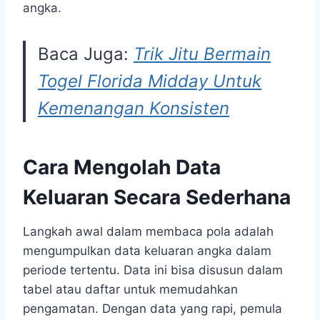
angka.
Baca Juga:
Trik Jitu Bermain
Togel Florida Midday Untuk
Kemenangan Konsisten
Cara Mengolah Data
Keluaran Secara Sederhana
Langkah awal dalam membaca pola adalah
mengumpulkan data keluaran angka dalam
periode tertentu. Data ini bisa disusun dalam
tabel atau daftar untuk memudahkan
pengamatan. Dengan data yang rapi, pemula