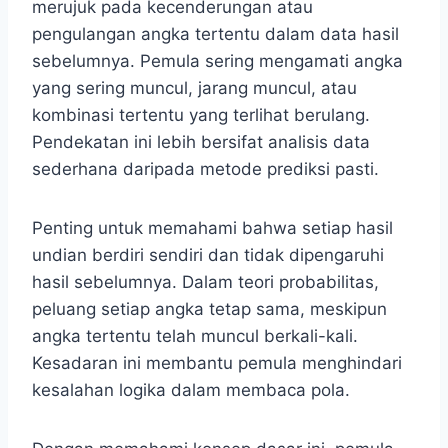
merujuk pada kecenderungan atau
pengulangan angka tertentu dalam data hasil
sebelumnya. Pemula sering mengamati angka
yang sering muncul, jarang muncul, atau
kombinasi tertentu yang terlihat berulang.
Pendekatan ini lebih bersifat analisis data
sederhana daripada metode prediksi pasti.
Penting untuk memahami bahwa setiap hasil
undian berdiri sendiri dan tidak dipengaruhi
hasil sebelumnya. Dalam teori probabilitas,
peluang setiap angka tetap sama, meskipun
angka tertentu telah muncul berkali-kali.
Kesadaran ini membantu pemula menghindari
kesalahan logika dalam membaca pola.