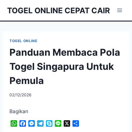
Skip
TOGEL ONLINE CEPAT CAIR
to
content
TOGEL ONLINE
Panduan Membaca Pola
Togel Singapura Untuk
Pemula
02/12/2026
Bagikan
W
F
M
T
S
L
X
S
h
a
e
e
k
i
h