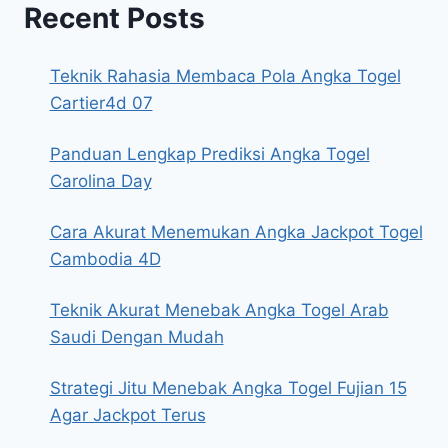
Recent Posts
Teknik Rahasia Membaca Pola Angka Togel
Cartier4d 07
Panduan Lengkap Prediksi Angka Togel
Carolina Day
Cara Akurat Menemukan Angka Jackpot Togel
Cambodia 4D
Teknik Akurat Menebak Angka Togel Arab
Saudi Dengan Mudah
Strategi Jitu Menebak Angka Togel Fujian 15
Agar Jackpot Terus