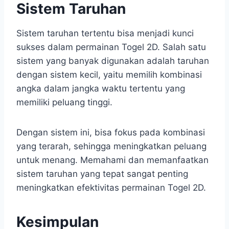
Sistem Taruhan
Sistem taruhan tertentu bisa menjadi kunci
sukses dalam permainan Togel 2D. Salah satu
sistem yang banyak digunakan adalah taruhan
dengan sistem kecil, yaitu memilih kombinasi
angka dalam jangka waktu tertentu yang
memiliki peluang tinggi.
Dengan sistem ini, bisa fokus pada kombinasi
yang terarah, sehingga meningkatkan peluang
untuk menang. Memahami dan memanfaatkan
sistem taruhan yang tepat sangat penting
meningkatkan efektivitas permainan Togel 2D.
Kesimpulan