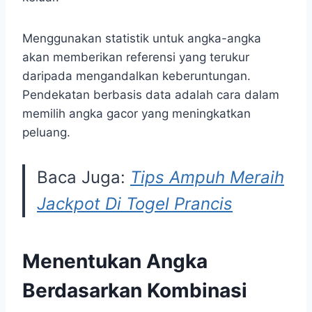
Menggunakan statistik untuk angka-angka
akan memberikan referensi yang terukur
daripada mengandalkan keberuntungan.
Pendekatan berbasis data adalah cara dalam
memilih angka gacor yang meningkatkan
peluang.
Baca Juga:
Tips Ampuh Meraih
Jackpot Di Togel Prancis
Menentukan Angka
Berdasarkan Kombinasi