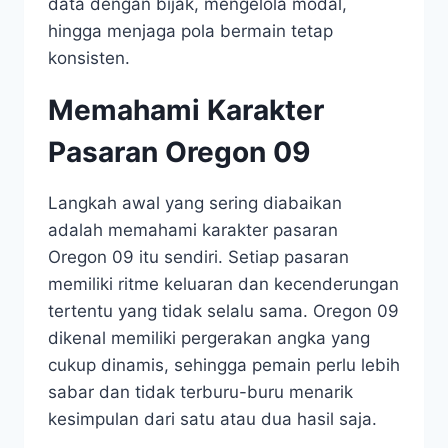
data dengan bijak, mengelola modal,
hingga menjaga pola bermain tetap
konsisten.
Memahami Karakter
Pasaran Oregon 09
Langkah awal yang sering diabaikan
adalah memahami karakter pasaran
Oregon 09 itu sendiri. Setiap pasaran
memiliki ritme keluaran dan kecenderungan
tertentu yang tidak selalu sama. Oregon 09
dikenal memiliki pergerakan angka yang
cukup dinamis, sehingga pemain perlu lebih
sabar dan tidak terburu-buru menarik
kesimpulan dari satu atau dua hasil saja.