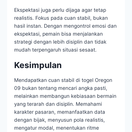
Ekspektasi juga perlu dijaga agar tetap
realistis. Fokus pada cuan stabil, bukan
hasil instan. Dengan mengontrol emosi dan
ekspektasi, pemain bisa menjalankan
strategi dengan lebih disiplin dan tidak
mudah terpengaruh situasi sesaat.
Kesimpulan
Mendapatkan cuan stabil di togel Oregon
09 bukan tentang mencari angka pasti,
melainkan membangun kebiasaan bermain
yang terarah dan disiplin. Memahami
karakter pasaran, memanfaatkan data
dengan bijak, menyusun pola realistis,
mengatur modal, menentukan ritme