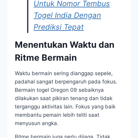
Untuk Nomor Tembus
Togel India Dengan
Prediksi Tepat
Menentukan Waktu dan
Ritme Bermain
Waktu bermain sering dianggap sepele,
padahal sangat berpengaruh pada fokus.
Bermain togel Oregon 09 sebaiknya
dilakukan saat pikiran tenang dan tidak
terganggu aktivitas lain. Fokus yang baik
membantu pemain lebih teliti saat
menyusun angka.
Ritme bermain juga perlu dijaga. Tidak