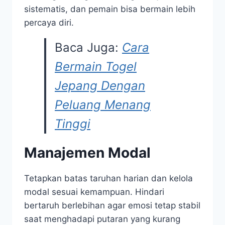
sistematis, dan pemain bisa bermain lebih
percaya diri.
Baca Juga:
Cara
Bermain Togel
Jepang Dengan
Peluang Menang
Tinggi
Manajemen Modal
Tetapkan batas taruhan harian dan kelola
modal sesuai kemampuan. Hindari
bertaruh berlebihan agar emosi tetap stabil
saat menghadapi putaran yang kurang