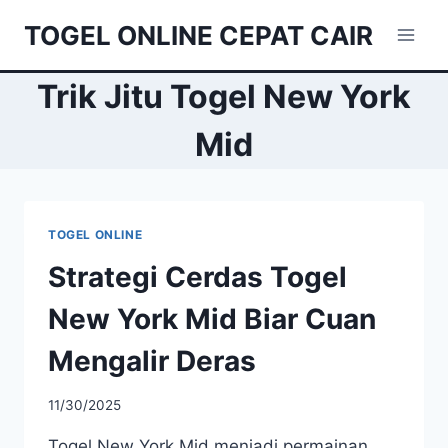
Skip
TOGEL ONLINE CEPAT CAIR
to
content
Trik Jitu Togel New York
Mid
TOGEL ONLINE
Strategi Cerdas Togel
New York Mid Biar Cuan
Mengalir Deras
11/30/2025
Togel New York Mid menjadi permainan