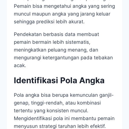
Pemain bisa mengetahui angka yang sering
muncul maupun angka yang jarang keluar
sehingga prediksi lebih akurat.
Pendekatan berbasis data membuat
pemain bermain lebih sistematis,
meningkatkan peluang menang, dan
mengurangi ketergantungan pada tebakan
acak.
Identifikasi Pola Angka
Pola angka bisa berupa kemunculan ganjil-
genap, tinggi-rendah, atau kombinasi
tertentu yang konsisten muncul.
Mengidentifikasi pola ini membantu pemain
menyusun strategi taruhan lebih efektif.