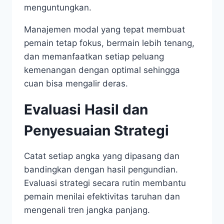
menguntungkan.
Manajemen modal yang tepat membuat
pemain tetap fokus, bermain lebih tenang,
dan memanfaatkan setiap peluang
kemenangan dengan optimal sehingga
cuan bisa mengalir deras.
Evaluasi Hasil dan
Penyesuaian Strategi
Catat setiap angka yang dipasang dan
bandingkan dengan hasil pengundian.
Evaluasi strategi secara rutin membantu
pemain menilai efektivitas taruhan dan
mengenali tren jangka panjang.