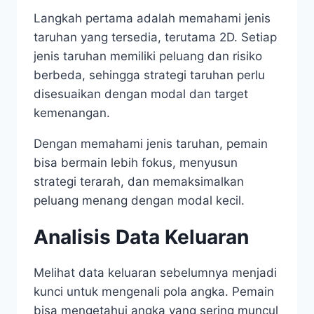
Langkah pertama adalah memahami jenis
taruhan yang tersedia, terutama 2D. Setiap
jenis taruhan memiliki peluang dan risiko
berbeda, sehingga strategi taruhan perlu
disesuaikan dengan modal dan target
kemenangan.
Dengan memahami jenis taruhan, pemain
bisa bermain lebih fokus, menyusun
strategi terarah, dan memaksimalkan
peluang menang dengan modal kecil.
Analisis Data Keluaran
Melihat data keluaran sebelumnya menjadi
kunci untuk mengenali pola angka. Pemain
bisa mengetahui angka yang sering muncul