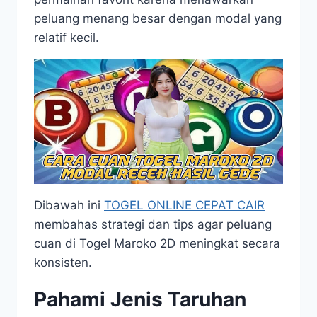
peluang menang besar dengan modal yang
relatif kecil.
Dibawah ini
TOGEL ONLINE CEPAT CAIR
membahas strategi dan tips agar peluang
cuan di Togel Maroko 2D meningkat secara
konsisten.
Pahami Jenis Taruhan