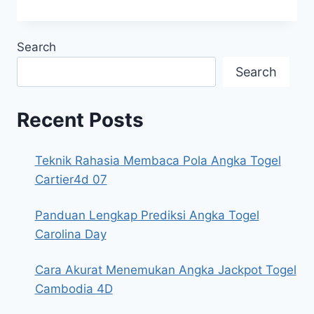
Search
Search
Recent Posts
Teknik Rahasia Membaca Pola Angka Togel
Cartier4d 07
Panduan Lengkap Prediksi Angka Togel
Carolina Day
Cara Akurat Menemukan Angka Jackpot Togel
Cambodia 4D