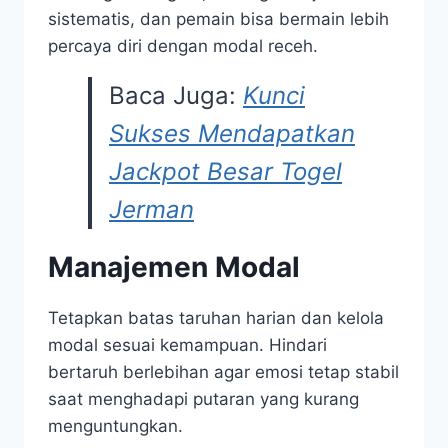
sistematis, dan pemain bisa bermain lebih
percaya diri dengan modal receh.
Baca Juga:
Kunci
Sukses Mendapatkan
Jackpot Besar Togel
Jerman
Manajemen Modal
Tetapkan batas taruhan harian dan kelola
modal sesuai kemampuan. Hindari
bertaruh berlebihan agar emosi tetap stabil
saat menghadapi putaran yang kurang
menguntungkan.