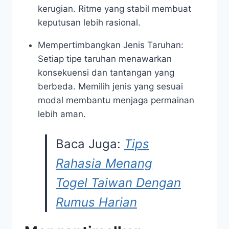
kerugian. Ritme yang stabil membuat
keputusan lebih rasional.
Mempertimbangkan Jenis Taruhan:
Setiap tipe taruhan menawarkan
konsekuensi dan tantangan yang
berbeda. Memilih jenis yang sesuai
modal membantu menjaga permainan
lebih aman.
Baca Juga:
Tips
Rahasia Menang
Togel Taiwan Dengan
Rumus Harian