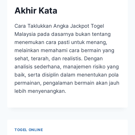
Akhir Kata
Cara Taklukkan Angka Jackpot Togel
Malaysia pada dasarnya bukan tentang
menemukan cara pasti untuk menang,
melainkan memahami cara bermain yang
sehat, terarah, dan realistis. Dengan
analisis sederhana, manajemen risiko yang
baik, serta disiplin dalam menentukan pola
permainan, pengalaman bermain akan jauh
lebih menyenangkan.
TOGEL ONLINE