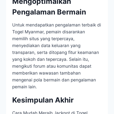
Mengoptimalkan
Pengalaman Bermain
Untuk mendapatkan pengalaman terbaik di
Togel Myanmar, pemain disarankan
memilih situs yang terpercaya,
menyediakan data keluaran yang
transparan, serta ditopang fitur keamanan
yang kokoh dan tepercaya. Selain itu,
mengikuti forum atau komunitas dapat
memberikan wawasan tambahan
mengenai pola bermain dan pengalaman
pemain lain.
Kesimpulan Akhir
Cara Mudah Meraih Jackpot di Togel