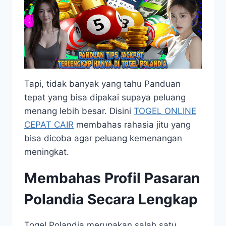
Tapi, tidak banyak yang tahu Panduan
tepat yang bisa dipakai supaya peluang
menang lebih besar. Disini
TOGEL ONLINE
CEPAT CAIR
membahas rahasia jitu yang
bisa dicoba agar peluang kemenangan
meningkat.
Membahas Profil Pasaran
Polandia Secara Lengkap
Togel Polandia merupakan salah satu