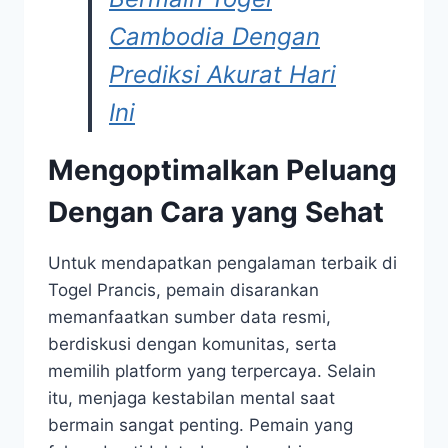
Cambodia Dengan
Prediksi Akurat Hari
Ini
Mengoptimalkan Peluang
Dengan Cara yang Sehat
Untuk mendapatkan pengalaman terbaik di
Togel Prancis, pemain disarankan
memanfaatkan sumber data resmi,
berdiskusi dengan komunitas, serta
memilih platform yang terpercaya. Selain
itu, menjaga kestabilan mental saat
bermain sangat penting. Pemain yang