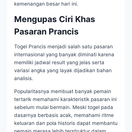
kemenangan besar hari ini.
Mengupas Ciri Khas
Pasaran Prancis
Togel Prancis menjadi salah satu pasaran
internasional yang banyak diminati karena
memiliki jadwal result yang jelas serta
variasi angka yang layak dijadikan bahan
analisis.
Popularitasnya membuat banyak pemain
tertarik memahami karakteristik pasaran ini
sebelum mulai bermain. Meski togel pada
dasarnya berbasis acak, memahami ritme
keluaran dan pola historis dapat membantu
pemain merasa lebih terstruktur dalam