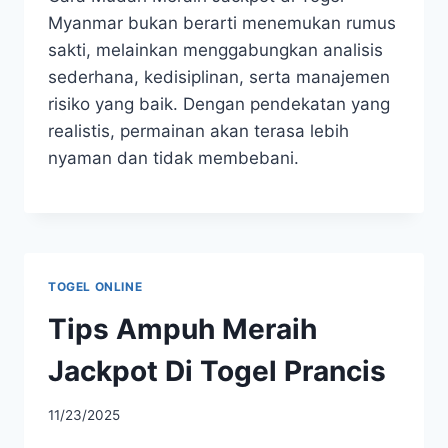
Myanmar bukan berarti menemukan rumus
sakti, melainkan menggabungkan analisis
sederhana, kedisiplinan, serta manajemen
risiko yang baik. Dengan pendekatan yang
realistis, permainan akan terasa lebih
nyaman dan tidak membebani.
TOGEL ONLINE
Tips Ampuh Meraih
Jackpot Di Togel Prancis
11/23/2025