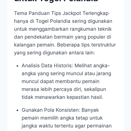
Tema Panduan Tips Jackpot Terlengkap
hanya di Togel Polandia sering digunakan
untuk menggambarkan rangkuman teknik
dan pendekatan bermain yang populer di
kalangan pemain. Beberapa tips terstruktur
yang sering digunakan antara lain:
Analisis Data Historis: Melihat angka-
angka yang sering muncul atau jarang
muncul dapat membantu pemain
merasa lebih percaya diri, sekalipun
tidak menawarkan kepastian hasil.
Gunakan Pola Konsisten: Banyak
pemain memilih angka tetap untuk
jangka waktu tertentu agar permainan