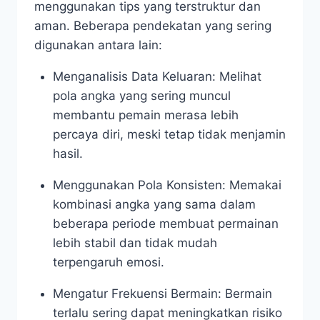
menggunakan tips yang terstruktur dan
aman. Beberapa pendekatan yang sering
digunakan antara lain:
Menganalisis Data Keluaran: Melihat
pola angka yang sering muncul
membantu pemain merasa lebih
percaya diri, meski tetap tidak menjamin
hasil.
Menggunakan Pola Konsisten: Memakai
kombinasi angka yang sama dalam
beberapa periode membuat permainan
lebih stabil dan tidak mudah
terpengaruh emosi.
Mengatur Frekuensi Bermain: Bermain
terlalu sering dapat meningkatkan risiko