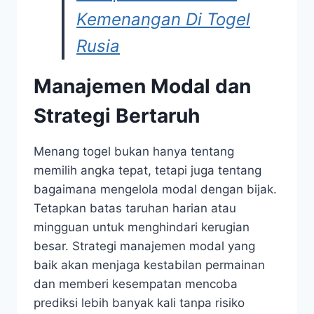
Kemenangan Di Togel
Rusia
Manajemen Modal dan
Strategi Bertaruh
Menang togel bukan hanya tentang
memilih angka tepat, tetapi juga tentang
bagaimana mengelola modal dengan bijak.
Tetapkan batas taruhan harian atau
mingguan untuk menghindari kerugian
besar. Strategi manajemen modal yang
baik akan menjaga kestabilan permainan
dan memberi kesempatan mencoba
prediksi lebih banyak kali tanpa risiko