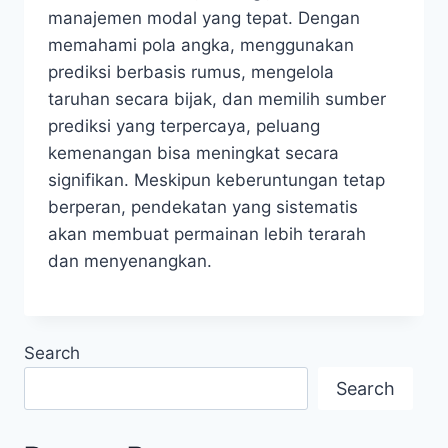
manajemen modal yang tepat. Dengan
memahami pola angka, menggunakan
prediksi berbasis rumus, mengelola
taruhan secara bijak, dan memilih sumber
prediksi yang terpercaya, peluang
kemenangan bisa meningkat secara
signifikan. Meskipun keberuntungan tetap
berperan, pendekatan yang sistematis
akan membuat permainan lebih terarah
dan menyenangkan.
Search
Search