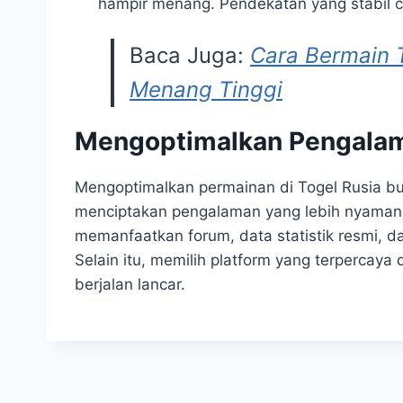
hampir menang. Pendekatan yang stabil 
Baca Juga:
Cara Bermain 
Menang Tinggi
Mengoptimalkan Pengala
Mengoptimalkan permainan di Togel Rusia bu
menciptakan pengalaman yang lebih nyaman
memanfaatkan forum, data statistik resmi,
Selain itu, memilih platform yang terpercaya
berjalan lancar.