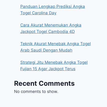
Panduan Lengkap Prediksi Angka
Togel Carolina Day
Cara Akurat Menemukan Angka
Jackpot Togel Cambodia 4D
Teknik Akurat Menebak Angka Togel
Arab Saudi Dengan Mudah
Strategi Jitu Menebak Angka Togel
Fujian 15 Agar Jackpot Terus
Recent Comments
No comments to show.