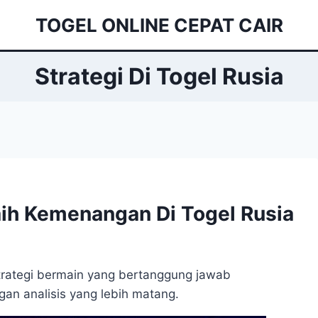
TOGEL ONLINE CEPAT CAIR
Strategi Di Togel Rusia
aih Kemenangan Di Togel Rusia
strategi bermain yang bertanggung jawab
an analisis yang lebih matang.