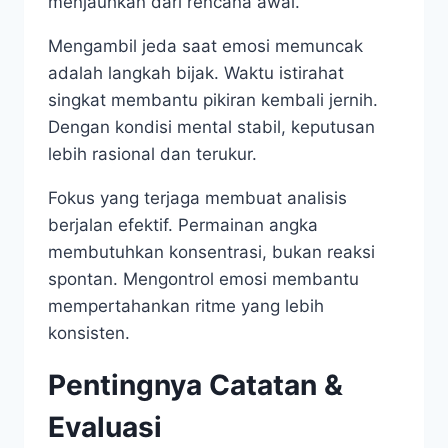
menjauhkan dari rencana awal.
Mengambil jeda saat emosi memuncak
adalah langkah bijak. Waktu istirahat
singkat membantu pikiran kembali jernih.
Dengan kondisi mental stabil, keputusan
lebih rasional dan terukur.
Fokus yang terjaga membuat analisis
berjalan efektif. Permainan angka
membutuhkan konsentrasi, bukan reaksi
spontan. Mengontrol emosi membantu
mempertahankan ritme yang lebih
konsisten.
Pentingnya Catatan &
Evaluasi