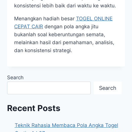
konsistensi lebih baik dari waktu ke waktu.
Menangkan hadiah besar
TOGEL ONLINE
CEPAT CAIR
dengan pola angka jitu
bukanlah soal keberuntungan semata,
melainkan hasil dari pemahaman, analisis,
dan konsistensi strategi.
Search
Search
Recent Posts
Teknik Rahasia Membaca Pola Angka Togel