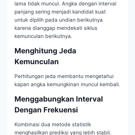
lama tidak muncul. Angka dengan interval
panjang sering menjadi kandidat kuat
untuk dipilih pada undian berikutnya
karena dianggap mendekati siklus
kemunculan berikutnya.
Menghitung Jeda
Kemunculan
Perhitungan jeda membantu mengetahui
kapan angka kemungkinan muncul kembali.
Menggabungkan Interval
Dengan Frekuensi
Kombinasi dua metode statistik
menghasilkan prediksi yang lebih stabil.