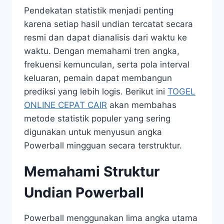
Pendekatan statistik menjadi penting
karena setiap hasil undian tercatat secara
resmi dan dapat dianalisis dari waktu ke
waktu. Dengan memahami tren angka,
frekuensi kemunculan, serta pola interval
keluaran, pemain dapat membangun
prediksi yang lebih logis. Berikut ini
TOGEL
ONLINE CEPAT CAIR
akan membahas
metode statistik populer yang sering
digunakan untuk menyusun angka
Powerball mingguan secara terstruktur.
Memahami Struktur
Undian Powerball
Powerball menggunakan lima angka utama