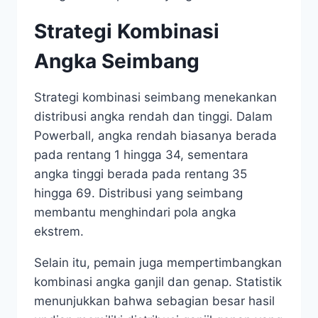
Strategi Kombinasi
Angka Seimbang
Strategi kombinasi seimbang menekankan
distribusi angka rendah dan tinggi. Dalam
Powerball, angka rendah biasanya berada
pada rentang 1 hingga 34, sementara
angka tinggi berada pada rentang 35
hingga 69. Distribusi yang seimbang
membantu menghindari pola angka
ekstrem.
Selain itu, pemain juga mempertimbangkan
kombinasi angka ganjil dan genap. Statistik
menunjukkan bahwa sebagian besar hasil