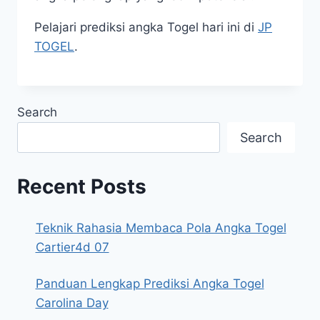
Pelajari prediksi angka Togel hari ini di
JP
TOGEL
.
Search
Search
Recent Posts
Teknik Rahasia Membaca Pola Angka Togel
Cartier4d 07
Panduan Lengkap Prediksi Angka Togel
Carolina Day