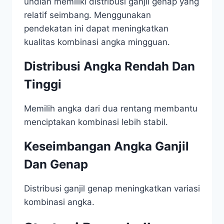
undian memiliki distribusi ganjil genap yang
relatif seimbang. Menggunakan
pendekatan ini dapat meningkatkan
kualitas kombinasi angka mingguan.
Distribusi Angka Rendah Dan
Tinggi
Memilih angka dari dua rentang membantu
menciptakan kombinasi lebih stabil.
Keseimbangan Angka Ganjil
Dan Genap
Distribusi ganjil genap meningkatkan variasi
kombinasi angka.