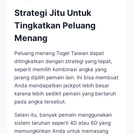
Strategi Jitu Untuk
Tingkatkan Peluang
Menang
Peluang menang Togel Taiwan dapat
ditingkatkan dengan strategi yang tepat,
seperti memilih kombinasi angka yang
jarang dipilih pemain lain. Ini bisa membuat
Anda mendapatkan jackpot lebih besar
karena lebih sedikit pemain yang bertaruh
pada angka tersebut.
Selain itu, banyak pemain menggunakan
sistem taruhan seperti 4D atau 6D yang
memungkinkan Anda untuk memasang