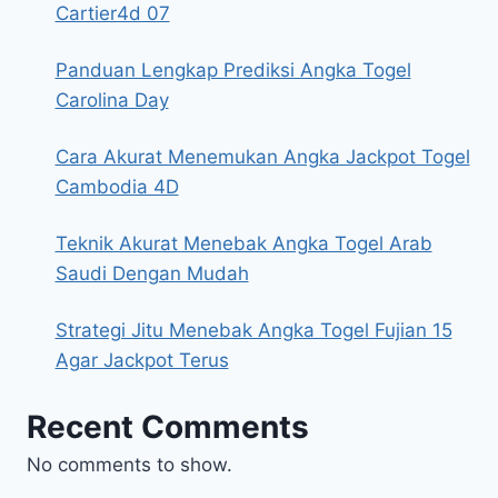
Cartier4d 07
Panduan Lengkap Prediksi Angka Togel
Carolina Day
Cara Akurat Menemukan Angka Jackpot Togel
Cambodia 4D
Teknik Akurat Menebak Angka Togel Arab
Saudi Dengan Mudah
Strategi Jitu Menebak Angka Togel Fujian 15
Agar Jackpot Terus
Recent Comments
No comments to show.