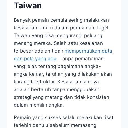
Taiwan
Banyak pemain pemula sering melakukan
kesalahan umum dalam permainan Togel
Taiwan yang bisa mengurangi peluang
menang mereka. Salah satu kesalahan
terbesar adalah tidak
memperhatikan data
dan pola yang ada
. Tanpa pemahaman
yang jelas tentang bagaimana angka-
angka keluar, taruhan yang dilakukan akan
kurang terstruktur. Kesalahan lainnya
adalah bertaruh tanpa menggunakan
strategi yang matang dan tidak konsisten
dalam memilih angka.
Pemain yang sukses selalu melakukan riset
terlebih dahulu sebelum memasang