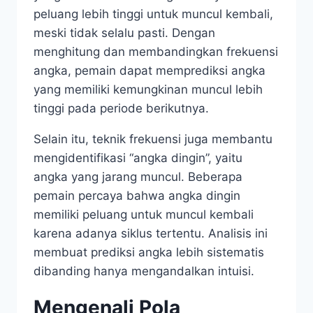
peluang lebih tinggi untuk muncul kembali,
meski tidak selalu pasti. Dengan
menghitung dan membandingkan frekuensi
angka, pemain dapat memprediksi angka
yang memiliki kemungkinan muncul lebih
tinggi pada periode berikutnya.
Selain itu, teknik frekuensi juga membantu
mengidentifikasi “angka dingin”, yaitu
angka yang jarang muncul. Beberapa
pemain percaya bahwa angka dingin
memiliki peluang untuk muncul kembali
karena adanya siklus tertentu. Analisis ini
membuat prediksi angka lebih sistematis
dibanding hanya mengandalkan intuisi.
Mengenali Pola