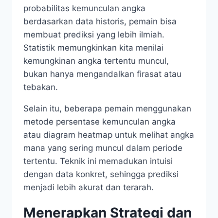
probabilitas kemunculan angka
berdasarkan data historis, pemain bisa
membuat prediksi yang lebih ilmiah.
Statistik memungkinkan kita menilai
kemungkinan angka tertentu muncul,
bukan hanya mengandalkan firasat atau
tebakan.
Selain itu, beberapa pemain menggunakan
metode persentase kemunculan angka
atau diagram heatmap untuk melihat angka
mana yang sering muncul dalam periode
tertentu. Teknik ini memadukan intuisi
dengan data konkret, sehingga prediksi
menjadi lebih akurat dan terarah.
Menerapkan Strategi dan