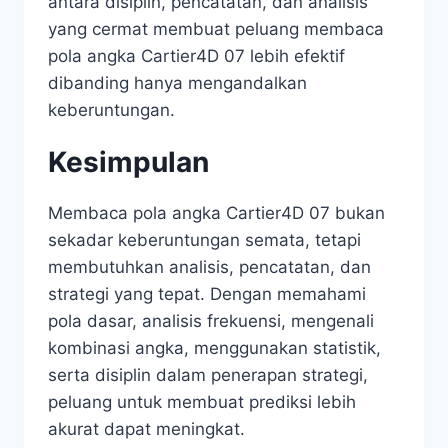
antara disiplin, pencatatan, dan analisis
yang cermat membuat peluang membaca
pola angka Cartier4D 07 lebih efektif
dibanding hanya mengandalkan
keberuntungan.
Kesimpulan
Membaca pola angka Cartier4D 07 bukan
sekadar keberuntungan semata, tetapi
membutuhkan analisis, pencatatan, dan
strategi yang tepat. Dengan memahami
pola dasar, analisis frekuensi, mengenali
kombinasi angka, menggunakan statistik,
serta disiplin dalam penerapan strategi,
peluang untuk membuat prediksi lebih
akurat dapat meningkat.