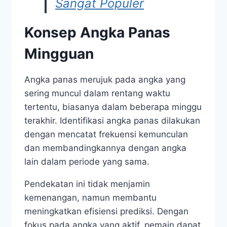
Sangat Populer
Konsep Angka Panas
Mingguan
Angka panas merujuk pada angka yang
sering muncul dalam rentang waktu
tertentu, biasanya dalam beberapa minggu
terakhir. Identifikasi angka panas dilakukan
dengan mencatat frekuensi kemunculan
dan membandingkannya dengan angka
lain dalam periode yang sama.
Pendekatan ini tidak menjamin
kemenangan, namun membantu
meningkatkan efisiensi prediksi. Dengan
fokus pada angka yang aktif, pemain dapat