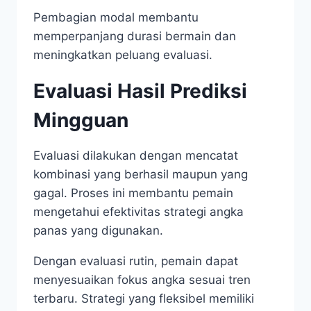
Pembagian modal membantu
memperpanjang durasi bermain dan
meningkatkan peluang evaluasi.
Evaluasi Hasil Prediksi
Mingguan
Evaluasi dilakukan dengan mencatat
kombinasi yang berhasil maupun yang
gagal. Proses ini membantu pemain
mengetahui efektivitas strategi angka
panas yang digunakan.
Dengan evaluasi rutin, pemain dapat
menyesuaikan fokus angka sesuai tren
terbaru. Strategi yang fleksibel memiliki