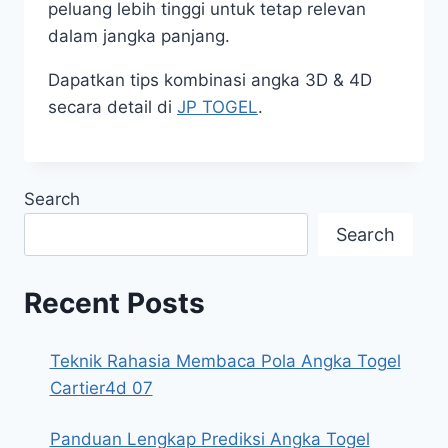
peluang lebih tinggi untuk tetap relevan
dalam jangka panjang.
Dapatkan tips kombinasi angka 3D & 4D
secara detail di
JP TOGEL
.
Search
Search
Recent Posts
Teknik Rahasia Membaca Pola Angka Togel
Cartier4d 07
Panduan Lengkap Prediksi Angka Togel