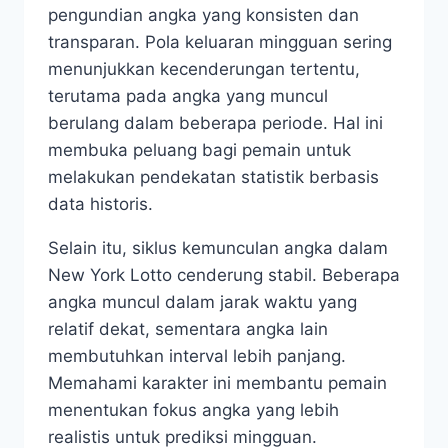
pengundian angka yang konsisten dan
transparan. Pola keluaran mingguan sering
menunjukkan kecenderungan tertentu,
terutama pada angka yang muncul
berulang dalam beberapa periode. Hal ini
membuka peluang bagi pemain untuk
melakukan pendekatan statistik berbasis
data historis.
Selain itu, siklus kemunculan angka dalam
New York Lotto cenderung stabil. Beberapa
angka muncul dalam jarak waktu yang
relatif dekat, sementara angka lain
membutuhkan interval lebih panjang.
Memahami karakter ini membantu pemain
menentukan fokus angka yang lebih
realistis untuk prediksi mingguan.