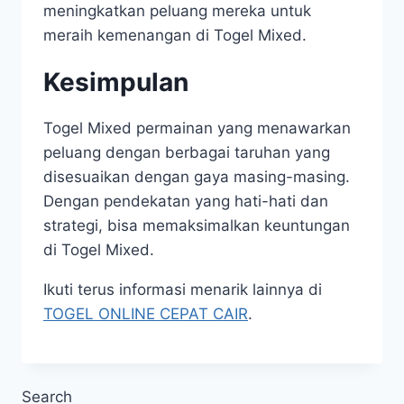
meningkatkan peluang mereka untuk
meraih kemenangan di Togel Mixed.
Kesimpulan
Togel Mixed permainan yang menawarkan
peluang dengan berbagai taruhan yang
disesuaikan dengan gaya masing-masing.
Dengan pendekatan yang hati-hati dan
strategi, bisa memaksimalkan keuntungan
di Togel Mixed.
Ikuti terus informasi menarik lainnya di
TOGEL ONLINE CEPAT CAIR
.
Search