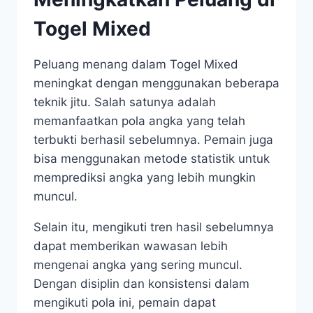
Togel Mixed
Peluang menang dalam Togel Mixed
meningkat dengan menggunakan beberapa
teknik jitu. Salah satunya adalah
memanfaatkan pola angka yang telah
terbukti berhasil sebelumnya. Pemain juga
bisa menggunakan metode statistik untuk
memprediksi angka yang lebih mungkin
muncul.
Selain itu, mengikuti tren hasil sebelumnya
dapat memberikan wawasan lebih
mengenai angka yang sering muncul.
Dengan disiplin dan konsistensi dalam
mengikuti pola ini, pemain dapat