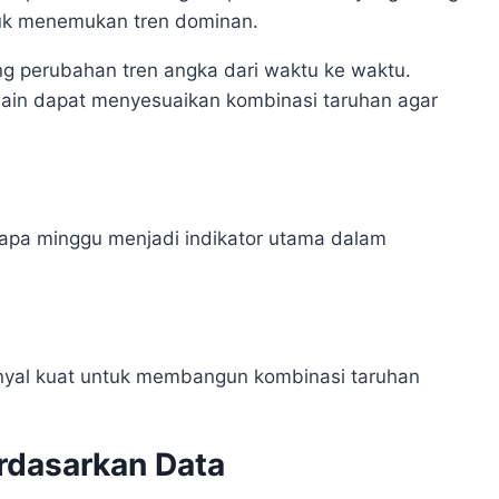
tuk menemukan tren dominan.
 perubahan tren angka dari waktu ke waktu.
in dapat menyesuaikan kombinasi taruhan agar
rapa minggu menjadi indikator utama dalam
inyal kuat untuk membangun kombinasi taruhan
rdasarkan Data