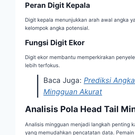
Peran Digit Kepala
Digit kepala menunjukkan arah awal angka 
kelompok angka potensial.
Fungsi Digit Ekor
Digit ekor membantu memperkirakan penyele
lebih terfokus.
Baca Juga:
Prediksi Angka
Mingguan Akurat
Analisis Pola Head Tail M
Analisis mingguan menjadi langkah penting ka
yang memudahkan pencatatan data. Pemain d