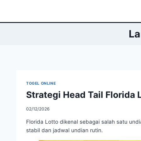
Skip
to
content
La
TOGEL ONLINE
Strategi Head Tail Florida
02/12/2026
Florida Lotto dikenal sebagai salah satu und
stabil dan jadwal undian rutin.