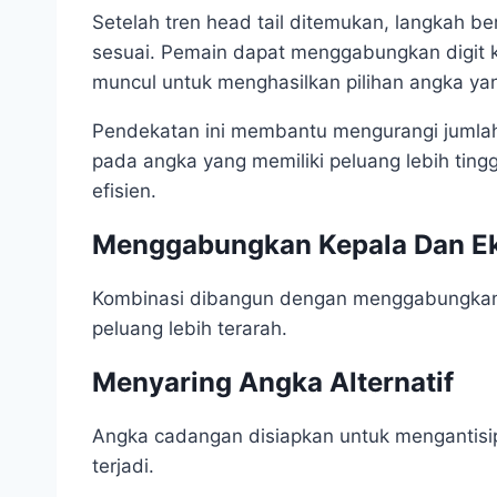
Setelah tren head tail ditemukan, langkah 
sesuai. Pemain dapat menggabungkan digit k
muncul untuk menghasilkan pilihan angka yang
Pendekatan ini membantu mengurangi jumlah
pada angka yang memiliki peluang lebih tin
efisien.
Menggabungkan Kepala Dan E
Kombinasi dibangun dengan menggabungkan di
peluang lebih terarah.
Menyaring Angka Alternatif
Angka cadangan disiapkan untuk mengantisi
terjadi.