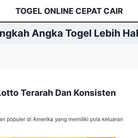
TOGEL ONLINE CEPAT CAIR
ngkah Angka Togel Lebih Ha
 Lotto Terarah Dan Konsisten
ian populer di Amerika yang memiliki pola keluaran