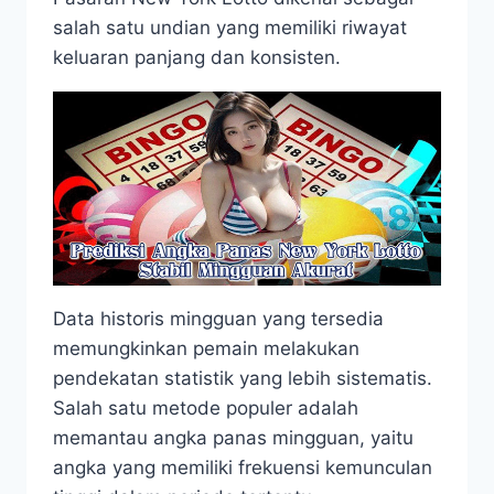
salah satu undian yang memiliki riwayat
keluaran panjang dan konsisten.
Data historis mingguan yang tersedia
memungkinkan pemain melakukan
pendekatan statistik yang lebih sistematis.
Salah satu metode populer adalah
memantau angka panas mingguan, yaitu
angka yang memiliki frekuensi kemunculan