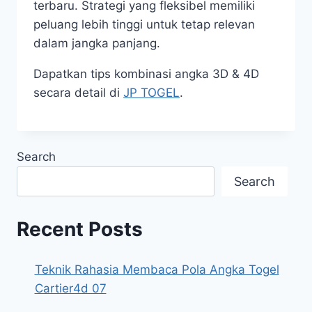
terbaru. Strategi yang fleksibel memiliki
peluang lebih tinggi untuk tetap relevan
dalam jangka panjang.
Dapatkan tips kombinasi angka 3D & 4D
secara detail di
JP TOGEL
.
Search
Search
Recent Posts
Teknik Rahasia Membaca Pola Angka Togel
Cartier4d 07