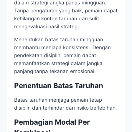
dalam strategi angka panas mingguan.
Tanpa pengaturan yang baik, pemain dapat
kehilangan kontrol taruhan dan sulit
mengevaluasi hasil strategi.
Menentukan batas taruhan mingguan
membantu menjaga konsistensi. Dengan
pendekatan disiplin, pemain dapat
memanfaatkan strategi dalam jangka
panjang tanpa tekanan emosional.
Penentuan Batas Taruhan
Batas taruhan menjaga pemain tetap
disiplin dan terhindar dari risiko berlebihan.
Pembagian Modal Per