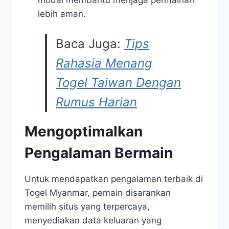
modal membantu menjaga permainan
lebih aman.
Baca Juga:
Tips
Rahasia Menang
Togel Taiwan Dengan
Rumus Harian
Mengoptimalkan
Pengalaman Bermain
Untuk mendapatkan pengalaman terbaik di
Togel Myanmar, pemain disarankan
memilih situs yang terpercaya,
menyediakan data keluaran yang