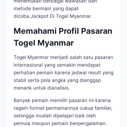
menemukan berbagai wawasan dan
metode bermain yang dapat
dicoba.Jackpot Di Togel Myanmar.
Memahami Profil Pasaran
Togel Myanmar
Togel Myanmar menjadi salah satu pasaran
internasional yang semakin mendapat
perhatian pemain karena jadwal result yang
stabil serta pola angka yang dianggap
menarik untuk dianalisis.
Banyak pemain memilih pasaran ini karena
ragam format permainannya cukup familiar,
sehingga mudah dipelajari baik oleh
pemula maupun pemain berpengalaman.