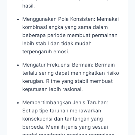
hasil.
Menggunakan Pola Konsisten: Memakai
kombinasi angka yang sama dalam
beberapa periode membuat permainan
lebih stabil dan tidak mudah
terpengaruh emosi.
Mengatur Frekuensi Bermain: Bermain
terlalu sering dapat meningkatkan risiko
kerugian. Ritme yang stabil membuat
keputusan lebih rasional.
Mempertimbangkan Jenis Taruhan:
Setiap tipe taruhan menawarkan
konsekuensi dan tantangan yang
berbeda. Memilih jenis yang sesuai