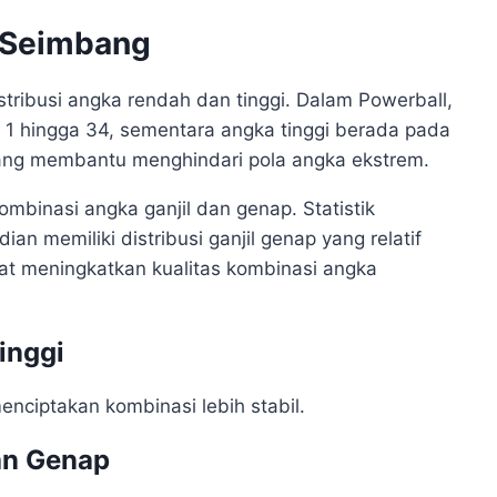
 Seimbang
tribusi angka rendah dan tinggi. Dalam Powerball,
1 hingga 34, sementara angka tinggi berada pada
bang membantu menghindari pola angka ekstrem.
mbinasi angka ganjil dan genap. Statistik
n memiliki distribusi ganjil genap yang relatif
t meningkatkan kualitas kombinasi angka
inggi
nciptakan kombinasi lebih stabil.
an Genap