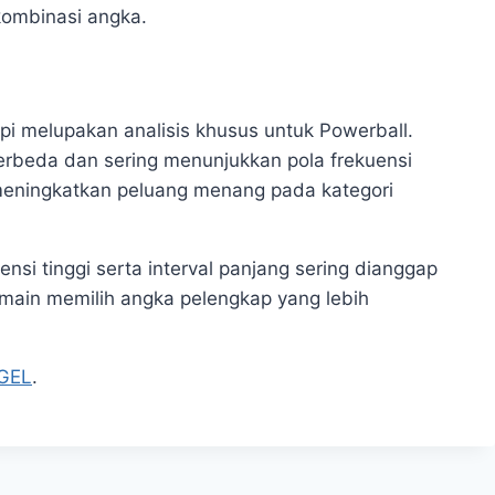
 kombinasi angka.
i melupakan analisis khusus untuk Powerball.
erbeda dan sering menunjukkan pola frekuensi
 meningkatkan peluang menang pada kategori
i tinggi serta interval panjang sering dianggap
emain memilih angka pelengkap yang lebih
GEL
.