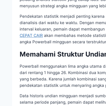
menyusun strategi angka mingguan yang lebi
Pendekatan statistik menjadi penting karena 
dianalisis dari waktu ke waktu. Dengan mema
interval keluaran, pemain dapat membangun pr
CEPAT CAIR
akan membahas metode statistik
angka Powerball mingguan secara terstruktur
Memahami Struktur Undia
Powerball menggunakan lima angka utama dar
dari rentang 1 hingga 26. Kombinasi dua kom
yang berbeda. Karena jumlah kombinasi san
pendekatan statistik untuk menyaring angka 
Data historis undian mingguan menjadi sumb
selama periode panjang, pemain dapat melih