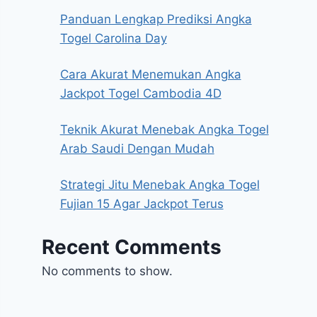
Panduan Lengkap Prediksi Angka
Togel Carolina Day
Cara Akurat Menemukan Angka
Jackpot Togel Cambodia 4D
Teknik Akurat Menebak Angka Togel
Arab Saudi Dengan Mudah
Strategi Jitu Menebak Angka Togel
Fujian 15 Agar Jackpot Terus
Recent Comments
No comments to show.