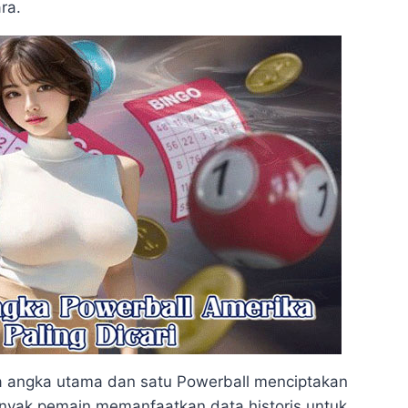
ra.
 angka utama dan satu Powerball menciptakan
Banyak pemain memanfaatkan data historis untuk